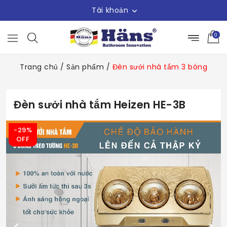
Tài khoản
0
Trang chủ
/
Sản phẩm
/
Đèn sưởi nhà tắm 3 bóng
Đèn sưởi nhà tắm Heizen HE-3B
-29%
OFF