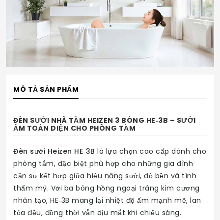
MÔ TẢ SẢN PHẨM
ĐÈN SƯỞI NHÀ TẮM HEIZEN 3 BÓNG HE‑3B – SƯỞI
ẤM TOÀN DIỆN CHO PHÒNG TẮM
Đèn sưởi Heizen HE‑3B
là lựa chọn cao cấp dành cho
phòng tắm, đặc biệt phù hợp cho những gia đình
cần sự kết hợp giữa hiệu năng sưởi, độ bền và tính
thẩm mỹ. Với ba bóng hồng ngoại tráng kim cương
nhân tạo, HE‑3B mang lại nhiệt độ ấm mạnh mẽ, lan
tỏa đều, đồng thời vẫn dịu mắt khi chiếu sáng.