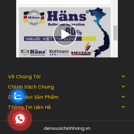
Về Chúng Tôi
Chính Sách Chung
Danh Mục Sản Phẩm
Thông Tin Liên Hệ
densuoichinhhang.vn