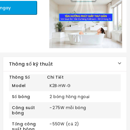
 ngay
Thông số kỹ thuật
Thông Số
Chi Tiết
Model
K2B‑HW‑G
Số bóng
2 bóng hồng ngoại
Công suất
~ 275W mỗi bóng
bóng
Tổng công
~ 550W (cả 2)
suất bóng