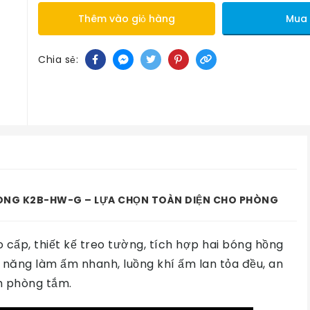
Thêm vào giỏ hàng
Mua
Chia sẻ:
ÓNG K2B-HW-G – LỰA CHỌN TOÀN DIỆN CHO PHÒNG
 cấp, thiết kế treo tường, tích hợp hai bóng hồng
ả năng làm ấm nhanh, luồng khí ấm lan tỏa đều, an
ch phòng tắm.