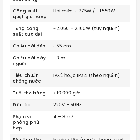
Công suất
Hai mức: ~ 775W / ~ 1.550W
quạt gió nóng
Tổng công
~ 2.050 – 2.100W (tùy nguồn)
suất cực đại
Chiều dài đèn
~ 55 cm
Chiều dài dây
~ 3 m
nguồn
Tiêu chuẩn
IPX2 hoặc IPX4 (theo nguồn)
chống nước
Tuổi thọ bóng
> 10.000 giờ
Điện áp
220V – 50Hz
Phạm vi
4 – 8 m²
phòng phù
hợp
Số công tắc
5 công tắc (nguồn, bóng, quạt