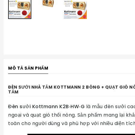
MÔ TẢ SẢN PHẨM
ĐÈN SƯỞI NHÀ TẮM KOTTMANN 2 BÓNG + QUẠT GIÓ N
TẮM
Đèn sưởi Kottmann K2B‑HW‑G
là mẫu đèn sưởi cao
ngoại và quạt gió thổi nóng. Sản phẩm mang lại kh
toàn cho người dùng và phù hợp với nhiều diện tí